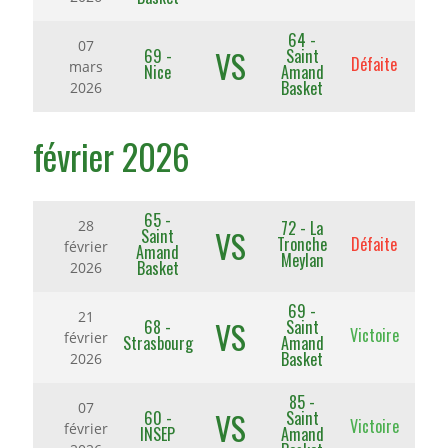
64 -
07
VS
69 -
Saint
Défaite
mars
Nice
Amand
Basket
2026
février 2026
65 -
72 - La
28
VS
Saint
Tronche
Défaite
février
Amand
Meylan
Basket
2026
69 -
21
VS
68 -
Saint
Victoire
février
Strasbourg
Amand
Basket
2026
85 -
07
VS
60 -
Saint
Victoire
février
INSEP
Amand