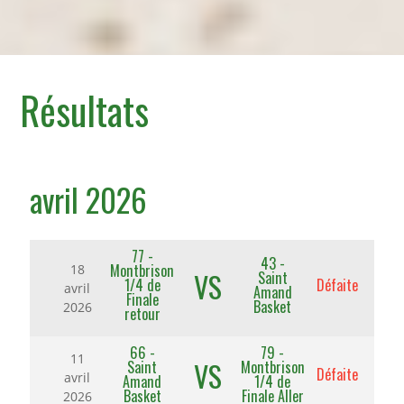
Résultats
avril 2026
77 -
43 -
Montbrison
18
VS
Saint
1/4 de
Défaite
avril
Amand
Finale
Basket
2026
retour
66 -
79 -
11
VS
Saint
Montbrison
Défaite
avril
Amand
1/4 de
Basket
Finale Aller
2026