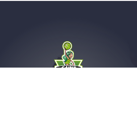
Saint-Amand Hainaut Basket
Avenue d'Intervilles
59230 Saint-Amand-Les-Eaux