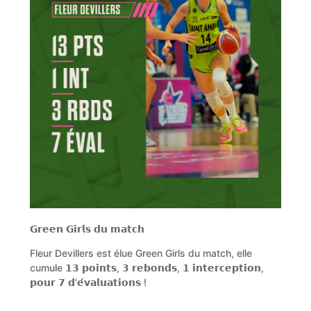
𝗚𝗿𝗲𝗲𝗻 𝗚𝗶𝗿𝗹𝘀 𝗱𝘂 𝗺𝗮𝘁𝗰𝗵
Fleur Devillers est élue Green Girls du match, elle
cumule 𝟭𝟯 𝗽𝗼𝗶𝗻𝘁𝘀, 𝟯 𝗿𝗲𝗯𝗼𝗻𝗱𝘀, 𝟭 𝗶𝗻𝘁𝗲𝗿𝗰𝗲𝗽𝘁𝗶𝗼𝗻,
𝗽𝗼𝘂𝗿 𝟳 𝗱'𝗲́𝘃𝗮𝗹𝘂𝗮𝘁𝗶𝗼𝗻𝘀 !