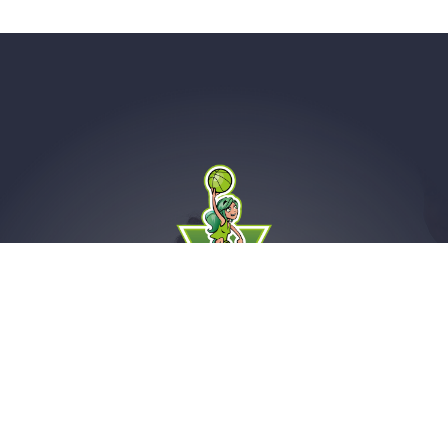
Saint-Amand Hainaut Basket
Avenue d'Intervilles
59230 Saint-Amand-Les-Eaux