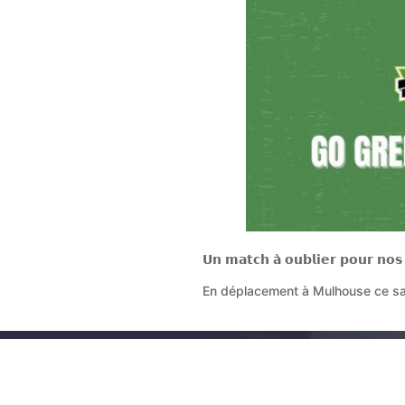
𝗨𝗻 𝗺𝗮𝘁𝗰𝗵 𝗮̀ 𝗼𝘂𝗯𝗹𝗶𝗲𝗿 𝗽𝗼𝘂𝗿 𝗻𝗼
En déplacement à Mulhouse ce same