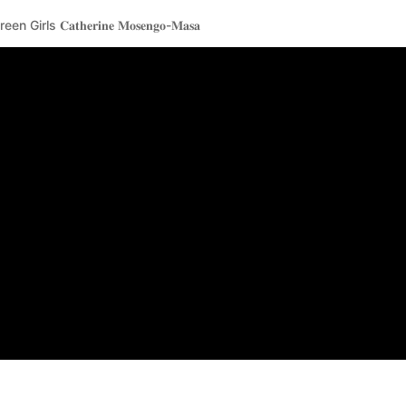
 𝐂𝐚𝐭𝐡𝐞𝐫𝐢𝐧𝐞 𝐌𝐨𝐬𝐞𝐧𝐠𝐨-𝐌𝐚𝐬𝐚