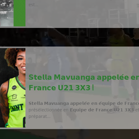
est...
𝗦𝘁𝗲𝗹𝗹𝗮 𝗠𝗮𝘃𝘂𝗮𝗻𝗴𝗮 𝗮𝗽𝗽𝗲𝗹𝗲́𝗲 𝗲𝗻
𝗙𝗿𝗮𝗻𝗰𝗲 𝗨𝟮𝟭 𝟯𝗫𝟯 !
𝗦𝘁𝗲𝗹𝗹𝗮 𝗠𝗮𝘃𝘂𝗮𝗻𝗴𝗮 𝗮𝗽𝗽𝗲𝗹𝗲́𝗲 𝗲𝗻 𝗲́𝗾𝘂𝗶𝗽𝗲 𝗱𝗲 𝗙𝗿𝗮
présélectionnée en 𝗘́𝗾𝘂𝗶𝗽𝗲 𝗱𝗲 𝗙𝗿𝗮𝗻𝗰𝗲 𝗨𝟮𝟭 𝟯𝗫
préparat...