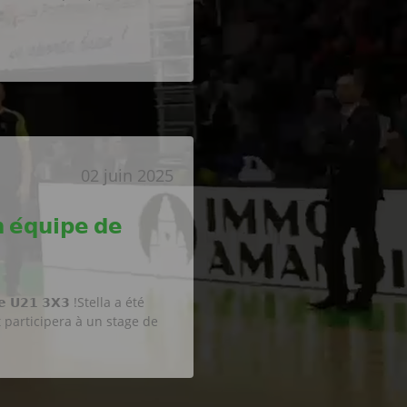
02 juin 2025
 𝗲́𝗾𝘂𝗶𝗽𝗲 𝗱𝗲
𝗻𝗰𝗲 𝗨𝟮𝟭 𝟯𝗫𝟯 !Stella a été
𝟯 et participera à un stage de