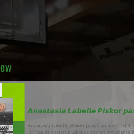
iew
𝘼𝙣𝙖𝙨𝙩𝙖𝙨𝙞𝙖 𝙇𝙖𝙗𝙚𝙡𝙡𝙚 𝙋𝙞𝙨𝙠𝙤𝙧 𝙥𝙖
𝘼𝙣𝙖𝙨𝙩𝙖𝙨𝙞𝙖 𝙇𝙖𝙗𝙚𝙡𝙡𝙚 𝙋𝙞𝙨𝙠𝙤𝙧 𝙥𝙖𝙨𝙨𝙚 𝙖𝙪 𝙫𝙚𝙧
l’arrivée de Anastasia Labelle Piskor en provenance 