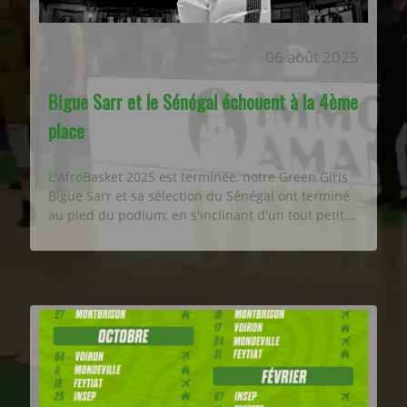
06 août 2025
Bigue Sarr et le Sénégal échouent à la 4ème
place
L'AfroBasket 2025 est terminée, notre Green Girls
Bigue Sarr et sa sélection du Sénégal ont terminé
au pied du podium, en s'inclinant d'un tout petit...