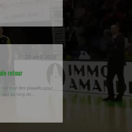
20 avril 2026
ale retour
urs en 1/4 final des playoffs pour
 tout au long de...