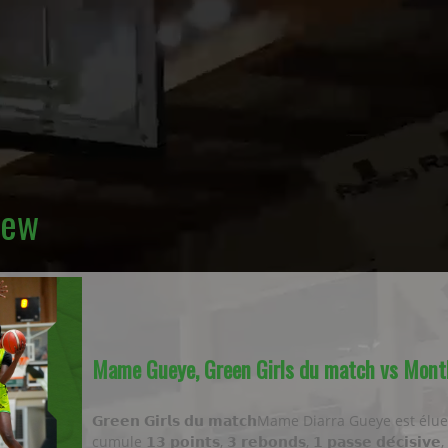
iew
Mame Gueye, Green Girls du match vs Mont
𝗚𝗿𝗲𝗲𝗻 𝗚𝗶𝗿𝗹𝘀 𝗱𝘂 𝗺𝗮𝘁𝗰𝗵Mame Diarra Gueye est 
cumule 𝟭𝟯 𝗽𝗼𝗶𝗻𝘁𝘀, 𝟯 𝗿𝗲𝗯𝗼𝗻𝗱𝘀, 𝟭 𝗽𝗮𝘀𝘀𝗲 𝗱𝗲́𝗰𝗶𝘀𝗶𝘃𝗲, 