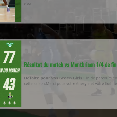
𝗲́𝘃𝗮...
Résultat du match vs Montbrison 1/4 de fin
𝗗𝗲́𝗳𝗮𝗶𝘁𝗲 𝗽𝗼𝘂𝗿 𝘃𝗼𝘀 𝗚𝗿𝗲𝗲𝗻 𝗚𝗶𝗿𝗹𝘀 !Fin de parco
cette saison.Merci pour votre énergie et votre fidélité